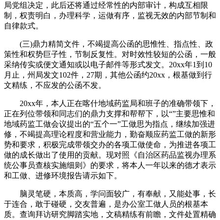
局党组决定，此后还将通过经常性的内部审计，构成互相限
制，权责明白，办理科学，运做有序，监视无效的内部节制和
自律款式。
(三)鼎力精简文件，不竭提高公函的思惟性、指点性、政
策性和权势巨子性，节制反复性。对时效性较短的公函，一般
采纳传实或便文通知或以电子邮件等形式发文。20xx年1到10
月止，州局发文102件，27期，其他公函约20xx，根基做到行
文精练，不应发的公函不发。
20xx年，本人正在喀什地域药监局和班子的准确带领下，
正在列位带领和同志们的鼎力支撑和帮帮下，以“”主要思惟和
地域药监工做会议提出的“五个一”工做思为指点，继续加强进
修，不竭提高理论程度和营业能力，勤奋顺应药监工做的新形
势和要求，积极完成带领交办的各项工做使命，为推进各项工
做的成长做出了使用的贡献。现对照《自治区药品监视办理系
统公事员查核实施细则》的要求，将本人一年以来的德才表示
和工做、进修环境报告请示如下。
脑灵笔硬，本质高，学问面较广，有奉献，又能处事，长
于连合，敢于碰硬，交友普遍，是办公室工做人员的根基本
质。查询拜访研究脚踏实地，文稿精练有前瞻，文件处置精确