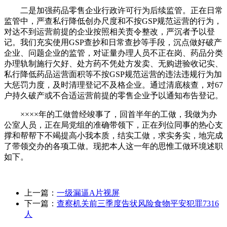
二是加强药品零售企业行政许可行为后续监管。正在日常
监管中，严查私行降低创办尺度和不按GSP规范运营的行为，
对达不到运营前提的企业按照相关责令整改，严沉者予以登
记。我们充实使用GSP查抄和日常查抄等手段，沉点做好破产
企业、问题企业的监管，对证量办理人员不正在岗、药品分类
办理轨制施行欠好、处方药不凭处方发卖、无购进验收记实、
私行降低药品运营面积等不按GSP规范运营的违法违规行为加
大惩罚力度，及时清理登记不及格企业。通过清底核查，对67
户持久破产或不合适运营前提的零售企业予以通知布告登记。
××××年的工做曾经竣事了，回首半年的工做，我做为办
公室人员，正在局党组的准确带领下，正在列位同事的热心支
撑和帮帮下不竭提高小我本质，结实工做，求实务实，地完成
了带领交办的各项工做。现把本人这一年的思惟工做环境述职
如下。
上一篇：
一级漏逼A片视屏
下一篇：
查察机关前三季度告状风险食物平安犯罪7316
人