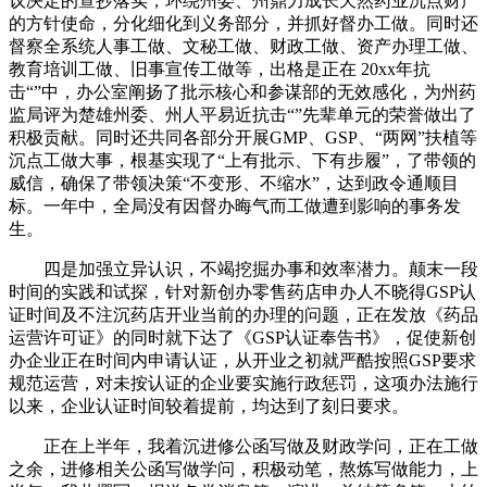
议决定的查抄落实，环绕州委、州鼎力成长天然药业沉点财产
的方针使命，分化细化到义务部分，并抓好督办工做。同时还
督察全系统人事工做、文秘工做、财政工做、资产办理工做、
教育培训工做、旧事宣传工做等，出格是正在 20xx年抗
击“”中，办公室阐扬了批示核心和参谋部的无效感化，为州药
监局评为楚雄州委、州人平易近抗击“”先辈单元的荣誉做出了
积极贡献。同时还共同各部分开展GMP、GSP、“两网”扶植等
沉点工做大事，根基实现了“上有批示、下有步履”，了带领的
威信，确保了带领决策“不变形、不缩水”，达到政令通顺目
标。一年中，全局没有因督办晦气而工做遭到影响的事务发
生。
四是加强立异认识，不竭挖掘办事和效率潜力。颠末一段
时间的实践和试探，针对新创办零售药店申办人不晓得GSP认
证时间及不注沉药店开业当前的办理的问题，正在发放《药品
运营许可证》的同时就下达了《GSP认证奉告书》，促使新创
办企业正在时间内申请认证，从开业之初就严酷按照GSP要求
规范运营，对未按认证的企业要实施行政惩罚，这项办法施行
以来，企业认证时间较着提前，均达到了刻日要求。
正在上半年，我着沉进修公函写做及财政学问，正在工做
之余，进修相关公函写做学问，积极动笔，熬炼写做能力，上