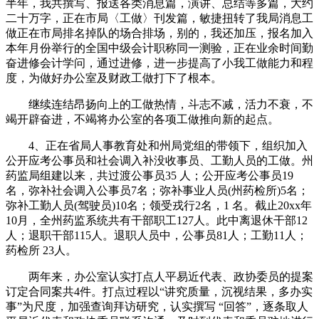
半年，我共撰写、报送各类消息篇，演讲、总结等多篇，大约
二十万字，正在市局〈工做〉刊发篇，敏捷扭转了我局消息工
做正在市局排名掉队的场合排场，别的，我还加压，报名加入
本年月份举行的全国中级会计职称同一测验，正在业余时间勤
奋进修会计学问，通过进修，进一步提高了小我工做能力和程
度，为做好办公室及财政工做打下了根本。
继续连结昂扬向上的工做热情，斗志不减，活力不衰，不
竭开辟奋进，不竭将办公室的各项工做推向新的起点。
4、正在省局人事教育处和州局党组的带领下，组织加入
公开应考公事员和社会调入补没收事员、工勤人员的工做。州
药监局组建以来，共过渡公事员35 人；公开应考公事员19
名，弥补社会调入公事员7名；弥补事业人员(州药检所)5名；
弥补工勤人员(驾驶员)10名；领受戎行2名，1 名。截止20xx年
10月，全州药监系统共有干部职工127人。此中离退休干部12
人；退职干部115人。退职人员中，公事员81人；工勤11人；
药检所 23人。
两年来，办公室认实打点人平易近代表、政协委员的提案
订定合同案共4件。打点过程以“讲究质量，沉视结果，多办实
事”为尺度，加强查询拜访研究，认实撰写 “回答”，逐条取人