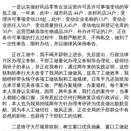
一是认实做好药品零售企业运营许可及许可事项变动的审
批工做。一年来，此中：城市药店 44户，农村药店24户；受
理许可事项变动218起，此中：变动企业名称的13户、变动企
业担任人50户、变动质量担任人45户、变动地址和登记仓库的
50户、运营范畴添加生物成品28户、补办许可证的2户。正在
各许可事项的打点过程中，我都严酷把关、不徇私交，做到了
一次性奉告、限时办结，并以德律风体例奉告。
正在工做中，我不竭开辟朝上进步。先后提出，行政法律
片区办理义务制，干部工做量化办理义务制等合理化，获得结
局班子的承认，并正在我奉行，通过两年来的实践证明，这些
轨制的奉行大大改变了我局的工做做风，提高了工做效率，我
能榜样带头恪守各项工做轨制和工做规律。日常平凡还加班加
点来尽量完美各项工做。严酷办案规律，办案规程。每个案件
本人亲身认实审核。因而，两年多来，我打点的案件中，当事
人都能心服口服，没有惹起过任何行网政复议或行政诉讼。同
时，本人也为我局持续两年方针办理考评评为优良做出默默贡
献。因为本人工做结壮，做风正派。正在全局的干部群众中有
必然的影响，也获得了干部职工的信赖。
二是恪守大厅规章轨制，树立窗口优良抽象。窗口工做处