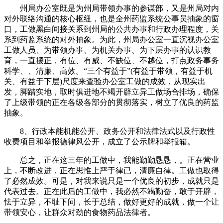
州局办公室既是为州局带领办事的参谋部，又是州局对内
对外联络沟通的核心枢纽，也是全州药监系统公事员抽象的窗
口，工做黑白间接关系到州局的公共办事和行政办理程度，关
系到药监系统的对外抽象。为此，州局办公室一直沉视办公室
工做人员、为带领办事、为机关办事、为下层办事的认识教
育，一直摆正，有位、有威、不缺位、不越位，打点政务事务
科学、、清廉、高效。“三个有益于”(有益于带领，有益于机
关、有益于下层)尺度来查验办公室工做的成效，从现实出
发，脚踏实地，取时俱进地不竭开辟立异工做场合排场，确保
了上级带领的正在各级各部分的贯彻落实，树立了优良的药监
抽象。
8、行政本能机能公开、政务公开和法律法式以及行政性
收费项目和举报德律风公开，成立了公示牌和举报箱。
总之，正在这三年的工做中，我能勤勤恳恳，。正在营业
上，不断改进，正在思惟上严于律已，清廉自律。工做也取得
了必然成效。可是，对我来说只是一个优良的初步，成就只是
代表过去。正在此后的工做中，我必然不竭勤奋，敢于开辟，
怯于立异，不耻下问，长于总结，做好更好的成就，做一个让
带领安心，让群众对劲的食物药品法律者。