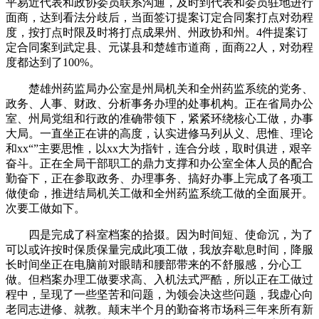
平易近代表和政协委员联系沟通，及时到代表和委员驻地进行
面商，达到看法分歧后，当面签订提案订定合同案打点对劲程
度，按打点时限及时将打点成果州、州政协和州。4件提案订
定合同案到武定县、元谋县和楚雄市道商，面商22人，对劲程
度都达到了100%。
楚雄州药监局办公室是州局机关和全州药监系统的党务、
政务、人事、财政、分析事务办理的处事机构。正在省局办公
室、州局党组和行政的准确带领下，紧紧环绕核心工做，办事
大局。一直坐正在讲的高度，认实进修马列从义、思惟、理论
和xx“”主要思惟，以xx大为指针，连合分歧，取时俱进，艰辛
奋斗。正在全局干部职工的鼎力支撑和办公室全体人员的配合
勤奋下，正在参取政务、办理事务、搞好办事上完成了各项工
做使命，推进结局机关工做和全州药监系统工做的全面展开。
次要工做如下。
四是完成了科室档案的拾掇。因为时间短、使命沉，为了
可以或许按时保质保量完成此项工做，我放弃歇息时间，降服
长时间坐正在电脑前对眼睛和腰部带来的不舒服感，分心工
做。但档案办理工做要求高、入机法式严酷，所以正在工做过
程中，呈现了一些坚苦和问题，为领会决这些问题，我虚心向
老同志进修、就教。颠末半个月的勤奋将市场科三年来所有新