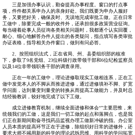
三是加强办事认识，勤奋提高办事程度。窗口的打点事
项，件件都关系申办人的亲身好处。我们既要为申办人服好
务，又要把好关，确保及时、无误地完成审批工做。正在日常
工做中，除要完成一般的收件外，还承担很多政策营业征询。
每当碰着处事人员征询各类相关问题时，我都逐个认实回覆，
耐心、细心地解答办件人提出的各类疑问，指点填写各类审批
办证表格，指导相关办件窗口，做到有问必答。
2、按照组织法式，正在省局、州、县委组织部的核准
下，参取了9名党组、23位科级行政带领干部和6位纪检监察员
以及14位非带领职务干部的调查录用。
正在一年的工做中，理论进修取现实工做相连系，正在工
做中发觉本人的不脚从而推进进修，通过进修填补不脚、扩宽
学问面，达到量变到量变的转换从而提高工做能力，并及时总
结经验教训，较好地完成了以下工做。
成立进修教育机制，继续全面进修和体会“”主要思惟，来
统领我们的工做，这是我们一切工做的起点和落脚点，也是我
们正在新期间勤奋寻找药品监视办理工做新冲破的指。办公室
人员本质的提高环节正在于进修，除组织好日常的进修外，还
要求大师不竭用新的科学的理论武拆思维、用科学的学问拓宽