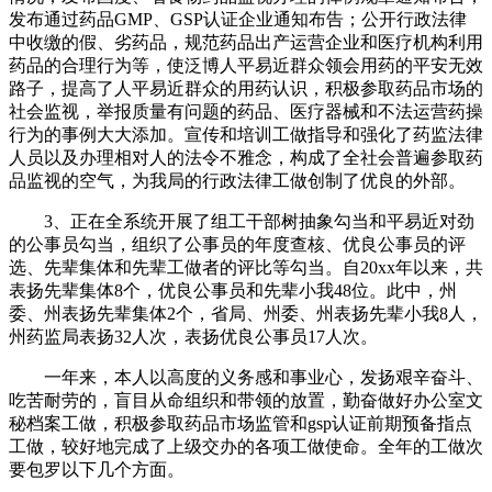
发布通过药品GMP、GSP认证企业通知布告；公开行政法律
中收缴的假、劣药品，规范药品出产运营企业和医疗机构利用
药品的合理行为等，使泛博人平易近群众领会用药的平安无效
路子，提高了人平易近群众的用药认识，积极参取药品市场的
社会监视，举报质量有问题的药品、医疗器械和不法运营药操
行为的事例大大添加。宣传和培训工做指导和强化了药监法律
人员以及办理相对人的法令不雅念，构成了全社会普遍参取药
品监视的空气，为我局的行政法律工做创制了优良的外部。
3、正在全系统开展了组工干部树抽象勾当和平易近对劲
的公事员勾当，组织了公事员的年度查核、优良公事员的评
选、先辈集体和先辈工做者的评比等勾当。自20xx年以来，共
表扬先辈集体8个，优良公事员和先辈小我48位。此中，州
委、州表扬先辈集体2个，省局、州委、州表扬先辈小我8人，
州药监局表扬32人次，表扬优良公事员17人次。
一年来，本人以高度的义务感和事业心，发扬艰辛奋斗、
吃苦耐劳的，盲目从命组织和带领的放置，勤奋做好办公室文
秘档案工做，积极参取药品市场监管和gsp认证前期预备指点
工做，较好地完成了上级交办的各项工做使命。全年的工做次
要包罗以下几个方面。