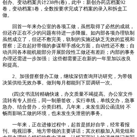
创办、变动档案共计238件(卷)，此中：新创办药店档案92
卷，变动档案1卷，全数按要求完成了档案的录入和拆盒工
做。
回首一年来办公室的各项工做，虽然取得了必然的成就，
但还存正在不少的问题有待进一步降服。如内部各项办理轨制
虽然成立了，但还不敷完美，轨制的实施还缺乏无效的监视和
督察；正在起好带领的参谋帮手感化方面，自动性还不敷；自
动共同各本能机能部分开展阶段性工做还有差距；内部的事务
办理还需进一步加强； 这些都需要正在新的一年里加以改良
和提高。
2、加强督察督办工做，继续深切查询拜访研究，为带领
决策供给无效办事。做到每月都能到下层调研一次。
(四)文书流转精确快速，办文质量不竭提高。办公室文件
流转有专人担任，同一制册签收，实行单线，单线交办，急事
急办、结合督办，分类归档。几年来，未发生因公函流转 不
畅而影响工做的环境，也未发生失泄密的事务。
一年来，正在进修过程中，起首是抓好自学，经常看报
刊、电视旧事、地方带领的主要讲话；其次积极加入局党组和