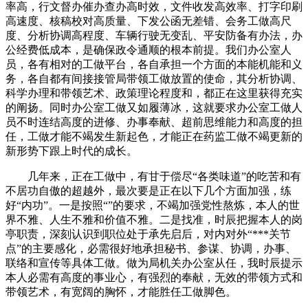
率高，行文督办催办查办高时效，文件收发高效率、打字印刷
高速度、核稿校对高质量、下发公函无差错、会务工做高尺
度、分析协调高程度、车辆行驶无变乱、平安防备有办法，办
公经费低成本，是确保政令通顺的根本前提。我们办公室人
员，各有相对的工做平台，各自承担一个方面的本能机能和义
务，各自都有间接接管局带领工做放置的使命，其分析协调、
科学办理和带领艺术、政策理论程度和，都正在这里获得充实
的阐扬。同时办公室工做又如履薄冰，这就要求办公室工做人
员不时连结高度的进修、办事奉献、超前思维能力和高度的担
任，工做才能不竭发生新起色，才能正在药监工做不竭更新的
新形势下跟上时代的成长。
几年来，正在工做中，有甘于偿尽“各类味道”的吃苦和有
不居功自傲的超越外，最次要是正在以下几个方面加强，练
好“内功”。一是按照“”的要求，不竭加强党性熬炼，本人的世
界不雅、人生不雅和价值不雅。二是找准，时辰把握本人的岗
亭职责，深刻认识到职位处于承先启后，对内对外“***关节
点”的主要感化，必需很好地承担秘书、参谋、协调，办事、
联络和宣传等具体工做。做为局机关办公室从任，我时辰提示
本人必需有高度的事业心，有强烈的奉献，无效的带领方式和
带领艺术，有宽阔的胸怀，才能胜任工做脚色。