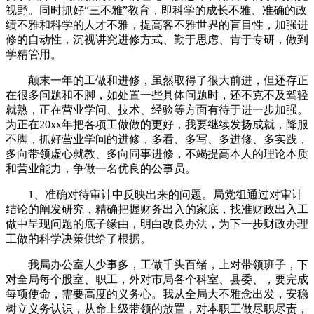
视野。同时抓好“三不雅”教育，即科学的成长不雅、准确的政
绩不雅和科学的人才不雅，提高客不雅世界的盲目性，加强进
修的自动性，沉视讲究进修方式、勤于思虑、肯于专研，做到
学精管用。
颠末一年的工做和进修，虽然取得了很大前进，但还存正
在很多问题和不脚，如处置一些具体问题时，还不克不及驾轻
就熟，正在营业学问、技术、经验等方面有待于进一步加强。
为正在20xx年把各项工做做的更好，我要继续发扬成就，降服
不脚，抓好营业学问的进修，多看、多写、多进修、多实践，
多向带领虚心就教、多向同事进修，不竭提高本人的理论本质
和营业能力，争做一名优良的公事员。
1、准确对待审计中反映出来的问题。局党组通过对审计
结论的阐发研究，精确把握财务出入的家底，找准财政出入工
做中呈现问题的底子缘由，明白改良办法，为下一步财政办理
工做的科学决策供给了根据。
我局办公室人少事多，工做千头百绪，上对带领班子，下
对全局每个股室、职工，外对市局各个科室、县委、，要完成
每项使命，需要高度的义务心。我从全局大不雅念出发，安稳
树立义务认识，从命上级带领的放置，对本职工做尽职尽责，