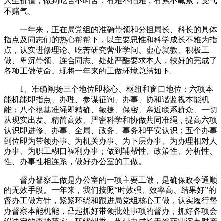
人生价值，做到吃苦不叫苦，有难不怕难，有累不喊累，受气
不赌气。
一年来，正在局党组的准确带领和分担局长、科长的具体
指点及同志们的热心帮帮下，以主要思惟和科学成长不雅为指
点，认实进修理论、吃苦研究营业学问、虚心就教、积极工
做、卑沉带领、连合同志、处处严酷要求本人，较好的完成了
各项工做使命。现将一年来的工做环境总结如下。
1、准确阐扬三个地位即核心、枢纽和窗口地位；六项本
能机能即指点、办理、参谋征询、办事、协和谐监视本能机
能；八个根基准绳即精确、敏捷、保密、亲近联系群众、一切
从现实出发、精简高效、严密科学和协做共同准绳，提高六项
认识即进修、办事、全局、政务、事务和平安认识；五个办事
到位即为带领办事、为机关办事、为下层办事、为办理相对人
办事、为职工糊口福利办事；做到辅帮性、政策性、分析性、
性、办事性相连系，做好办公室的工做。
督办督察工做是办公室的一项主要工做，是确保政令通顺
的无效手段。一年来，我们按照“时效强、效率高、结果好”的
督办工做方针，紧紧环绕和跟进局党组核心工做，认实履行督
办督察本能机能，凸起抓好带领批处事项的督办，抓好各项会