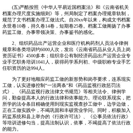
(五)严酷按照《中华人平易近国档案法》和《云南省机关
档案办理尺度实施细则》等，州局制定了档案办理规章轨制，
规范了文书档案办理工做法式。自20xx年以来，构成文书档案
永世卷10卷，持久卷14卷，短期卷25卷。档案工做阐扬了办事
药监工做、办事带领决策、办事鉴书的感化。
2、组织药品出产运营企业和医疗机构药剂人员法令律例
规章和各类培训约6000人次，发出《云南省药品从业人员上岗
资历证书》4500多本；组织非公有制经济药品出产运营企业专
业手艺职务培训1041人，获得药学系列初、中级职称专业手艺
任职资历的达994人。
为了更好地顺应药监工做的新形势和岗亭要求，连系现实
工做，认实进修控制“一法两条”和《药品监视行政惩罚法
式》、《药品监视行政法律文书规范》等相关法令、律例学
问，勤奋提高本人的行政法律和依事能力。理论联系现实，把
所学的法令条目精确使用到现实监视查抄工做中，边学边做，
正在工做实践中，不竭巩固和丰硕营业学问。同时，积极加入
药监系统和县上举办的《行政许可法》、《公事员依法行政》
等培训进修勾当，提高法制认识，依事，不竭提高了依法行政
的能力。