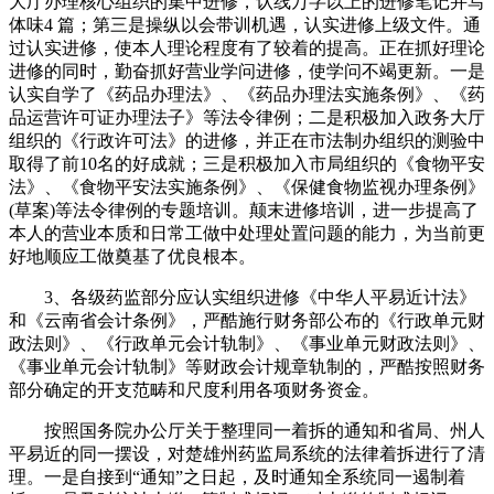
大厅办理核心组织的集中进修，认线万字以上的进修笔记并写
体味4 篇；第三是操纵以会带训机遇，认实进修上级文件。通
过认实进修，使本人理论程度有了较着的提高。正在抓好理论
进修的同时，勤奋抓好营业学问进修，使学问不竭更新。一是
认实自学了《药品办理法》、《药品办理法实施条例》、《药
品运营许可证办理法子》等法令律例；二是积极加入政务大厅
组织的《行政许可法》的进修，并正在市法制办组织的测验中
取得了前10名的好成就；三是积极加入市局组织的《食物平安
法》、《食物平安法实施条例》、《保健食物监视办理条例》
(草案)等法令律例的专题培训。颠末进修培训，进一步提高了
本人的营业本质和日常工做中处理处置问题的能力，为当前更
好地顺应工做奠基了优良根本。
3、各级药监部分应认实组织进修《中华人平易近计法》
和《云南省会计条例》，严酷施行财务部公布的《行政单元财
政法则》、《行政单元会计轨制》、《事业单元财政法则》、
《事业单元会计轨制》等财政会计规章轨制的，严酷按照财务
部分确定的开支范畴和尺度利用各项财务资金。
按照国务院办公厅关于整理同一着拆的通知和省局、州人
平易近的同一摆设，对楚雄州药监局系统的法律着拆进行了清
理。一是自接到“通知”之日起，及时通知全系统同一遏制着