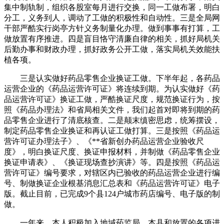
集中制轨制，组织各股室每月进行交换，同一工做布署，明白
分工，义务到人，调动了工做的积极性和自动性。三是全局网
干部严酷实行岗亭方针义务制量化办理。做到事事有打算，工
做放置有序推进。四是盲目恪守清廉自律的相关，抓好局机关
后勤办事和财政办理，抓好政务公开工做，落实局机关效能扶
植各项。
三是认实做好药品零售企业换证工做。下半年起，各药品
运营企业的《药品运营许可证》将连续到期。为认实做好《药
品运营许可证》换证工做，严酷换证尺度，规范换证行为，按
照《药品办理法》和省局相关文件，我们起首对即将到期的药
品零售企业进行了清底核查。二是颠末缜密思虑，统筹摆设，
制定药品零售企业换证和再认证工做打算。三是按照《药品运
营许可证办理法子》、《**省新创办药品运营企业验收尺
度》，明白换证尺度、换证申报材料，并制做《药品零售企业
换证申请表》、《换证现场查抄演讲》等。四是按照《药品运
营许可证》编号要求，对辖区内已验收的药品运营企业进行编
号、制做换证企业根基消息汇总表和《药品运营许可证》电子
版。截止目前，已完成9个县124户城市药店编号、电子版的制
做。
一年来，本人积极加入地域药监局、本县和放置的各项进