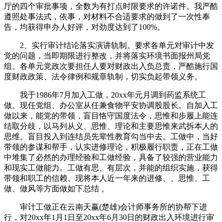
厅的四个审批事项，全数为有打点时限要求的许诺件。我严酷
遵照处事法式，依事，对材料不合适要求的做到了一次性奉
告，均获得申办人好评，对劲度达到了100%。
2、实行审计结论落实演讲轨制。要求各单元对审计中发
觉的问题，当即期限进行整改，并将落实环境书面报州局党
组。各单元党政次要担任人要对财政出入负总责，严酷施行国
度财政政策、法令律例和规章轨制，切实负起带领义务。
我于1986年7月加入工做，20xx年元月调到药监系统工
做。现任党组、办公室从任兼食物平安协调股股长。自加入工
做以来，能党的带领，盲目恪守国度法令，思惟和步履上能连
结取分歧，以马列从义、思惟、理论和主要思惟来武拆本人的
思维。盲目投入到连结员先辈性教育勾当中去。工做中，当好
带领的参谋和帮手，认实进修理论，积极履行职责，正在工做
中堆集了必然的办理经验和工做经验，具备了较强的营业能力
和现实工做能力。工做有思、有层次，并能的组织实施，获得
带领和职工的信赖。现将本人近一年来的进修、、思惟、工
做、做风等方面做如下总结 。
审计工做正在云南天赢(楚雄)会计师事务所的协帮下进
行，对20xx年1月1日至20xx年6月30日的财政出入环境进行审