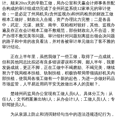
计。颠末20xx天的辛勤工做，局办公室和天赢会计师事务所配
合构成的审计组成功完成了全州药监系统12家单元的审计使
命：一是必定了州局机关(含州监视办)和州药检所的财政工做
根本工做好，财政出入合规，资产办理比力完整；二是各县
中，武定、元谋、姚安、南华、双柏相对较好，其他、监视办
遍及存正在会计根本工做不敷规范，部份财政出入不合适，资
产办理不敷完美等问题。审计组针对问题别离提出领会决问题
的路子和中肯的改良看法，并对各被审计单元做出了客不雅的
审计结论。
正在上半年里，虽然我做了一些工做，取得了一点成就，
但和其他同志比拟还有良多错误谬误和不脚。鄙人半年，我要
发扬成就，更正不脚，正在工做中不竭磨励、不竭完美，继续
努力于我局根本扶植、轨制扶植，积极协帮局带领搞好机关内
部扶植，使我局各项工做有一个新的起色，为进一步做好药品
市场监管，人平易近用药平安无效做出本人的贡献？。
楚雄州药监局办公室现有工做人员6人。具体分工为：从
任1人；文书档案兼出纳1人；从办会计1人；工做人员1人；专
职驾驶员2人。
为从泉源上防止和消弭财经勾当中的违法违规违纪行为，