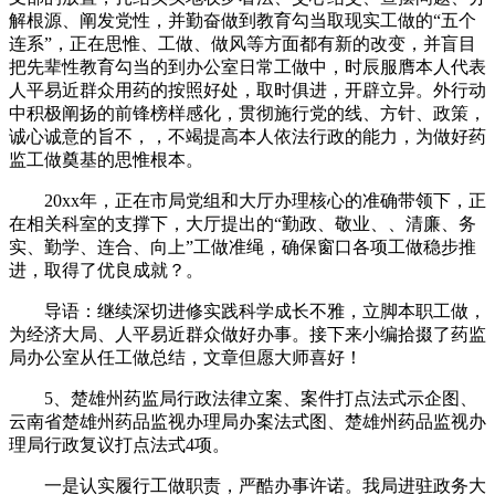
解根源、阐发党性，并勤奋做到教育勾当取现实工做的“五个
连系”，正在思惟、工做、做风等方面都有新的改变，并盲目
把先辈性教育勾当的到办公室日常工做中，时辰服膺本人代表
人平易近群众用药的按照好处，取时俱进，开辟立异。外行动
中积极阐扬的前锋榜样感化，贯彻施行党的线、方针、政策，
诚心诚意的旨不，，不竭提高本人依法行政的能力，为做好药
监工做奠基的思惟根本。
20xx年，正在市局党组和大厅办理核心的准确带领下，正
在相关科室的支撑下，大厅提出的“勤政、敬业、、清廉、务
实、勤学、连合、向上”工做准绳，确保窗口各项工做稳步推
进，取得了优良成就？。
导语：继续深切进修实践科学成长不雅，立脚本职工做，
为经济大局、人平易近群众做好办事。接下来小编拾掇了药监
局办公室从任工做总结，文章但愿大师喜好！
5、楚雄州药监局行政法律立案、案件打点法式示企图、
云南省楚雄州药品监视办理局办案法式图、楚雄州药品监视办
理局行政复议打点法式4项。
一是认实履行工做职责，严酷办事许诺。我局进驻政务大