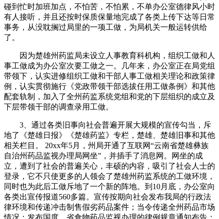
碰到忙时加班加点，不怕苦，不怕累，不单办公室德律风小时
有人接听，并且还按时保质保量地完成了各类上传下达等日常
事务，从没耽搁过局里的一项工做，为局机关一般运转供给
了。
因为楚雄州药监局未设立人事教育科机构，组织工做和人
事工做成为办公室次要工做之一。几年来，办公室正在局党组
带领下，认实进修组织工做和干部人事工做相关理论和政策律
例，认实贯彻施行《党政带领干部选拔任用工做条例》和其他
配套轨制，加入了全州药监系统党组和党的下层组织的成立及
下层带领干部的调查录用工做。
3、通过各类旧事向社会普遍开展大规模的宣传勾当，斥
地了《楚雄日报》《楚雄药监》专栏，楚雄、楚雄旧事和其他
相关栏目。 20xx年5月，州局开通了互联网“云南省楚雄彝族
自治州药品监视办理局网坐”，并插手了消息网。网坐的成
立，遭到了社会的普遍关心，丰硕的内容，吸引了社会人士的
登录，它不只使更多的人领会了楚雄州药监系统的工做环境，
同时也为此后工做斥地了一个新的阵地。到10月底，办公室向
各类出宣传报道560多篇。宣传按期向社会发布我局的行政法
律环境和传递冲击制售假劣药品案件；当令传递全州药品市场
情况；发布国度、省食物药品监视办理的律例规章通知布告；