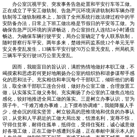
办公室沉视平安、突发事务告急处置和平安行车等工做。
正在成立了平安工做轨制、告急严沉环境演讲轨制和车辆办理
轨制等工做轨制根本上，加强了全州系统行政法律过程中的平
安防备办法，日常上下班工做出格是节假日的平安等工做。为
确保告急严沉环境的演讲畅达，办公室担任人连结24小时通信
畅达。为确保车辆行驶平安，局办公室确定了专人联系轨制，
随时督察行车平安。两年多来，楚雄州药监系统12个单元无平
安义务变乱发生，13辆车平安行驶70万公里无变乱，州局机关
三辆车平安行驶18万公里无变乱。
因而，我能盲目的旨认识，满腔热情地做好本职工做，不
竭摸索和思虑若何更好地阐扬办公室的组织协和谐参谋帮手感
化的思和法子。充实相信和卑沉每个干部职工，倾听他们的看
法，取全体干部职工连合分歧，做好办公室工做，合理放置工
做，认实落实工做义务制。充实阐扬了办公室的工做焦点地位
感化，较好地推进全局工做的落实。三是树立办事认识，甘为
孺子牛。“千难万难办事难，上下摆布协调难”，我能降服人手
少，使命沉的现实坚苦，树立较高的思惟境地和优良的办事认
识，从党和人平易近的工做大局出发，恬澹名利，宠辱不惊，
守得住贫寒，耐得住孤单，抵得住，受得住冤枉，诚心诚意做
好各项工做，正在工做中感遭到乐越，正在奉献中展示本人的