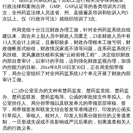
1、组织全州系统药监干部职工进行相关法令律例规章、
行政法律和案例点评、GMP、GSP认证等的各类培训共25批
次，全州药监法律人员送省、州、县级遍及培训和轮训人均5
次以上。仅《行政许可法》就组织培训了3次。
州局党组十分注沉财政办理工做，针对全州药监系统自组
建以来，因合并上划人员中财政人员匮乏，23名财政人员中有
13人无会计上岗证，且兼职较多，财政办理根本工做亏弱，财
政做帐形式纷歧，财政情况家底不清等问题，连系药监系统行
风扶植、党风廉政扶植和实施“云岭前锋工程”，决定组织财政
内部自查审计，以审计的手段，达到强化财政监视办理，加强
内控能力的目标。20xx年8月10日至30日，正在局党组带领
下，局办公室组织了对全州药监系统12个单元开展了财政内部
审计工做。
(二)办公室呈办的文种有楚药监发、楚药监党组、楚药监
办、楚药监联发、楚药监电等。公函的审批按文件草拟人、办
公室担任人、局分担带领以及联发单元的带领层层审核、签
字，局带领签发和联发文结合签发等准绳进行。印发的公函实
行草拟人、审核人、校对人、印发人别离分级担任的义务逃查
制，一旦形成失误或不良影响或严沉后果的，别离逃查相关人
员的行政义务。