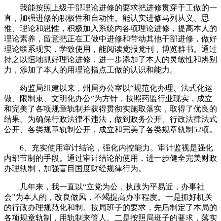
我能按照上级干部理论进修的要求把进修贯穿于工做的一
直，加强进修的积极性和自动性。能认实进修马列从义、思
惟、理论和思惟，积极加入系统内各项理论进修，提高本人的
理论素养，留意把正在工做中进修和带动其他干部进修，做好
理论联系现实，学致使用，能阅读党报党刊，博览群书。通过
持之以恒地抓好理论进修，进一步添加了本人的灵敏性和辨别
力，添加了本人的用理论指点工做的认识和能力。
药监局组建以来，州局办公室以“规范化办理、法式化运
做、限制束、文明化办公”为方针，按照药监行业现实，成立
和完美了各项规章轨制并获得贯彻实施取落实，取得了优良的
结果。为确保行政法律不违法，做到政务公开、行政法律法式
公开、各类规章轨制公开，成立和完美了各类规章轨制52项。
6、充实使用审计结论，强化内控能力。审计监视是强化
内部节制的手段。通过审计结论的使用，进一步健全完美财政
办理轨制，加强盲目国度财经规律行为。
几年来，我一直以“立党为公，执政为平易近，办事社
会”为本人的，改良做风，不竭提高办事程度。一是抓好机关
的行政办理规范化和制。按局班子的要求，先后制定了本局的
各项规章轨制，用轨制来管人。二是按照局班子的要求，落实