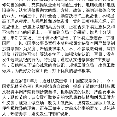
修勾当的同时，充实操纵业余时间通过报刊、电脑收集和电视
旧事等，认实进修贯彻党的线、方针、政策，深切进修体会党
的xx大、xx届三中、四中全会，勤奋践行“”主要思惟，不竭提
高了理论程度。加强思惟和道德素养，党的四项根基准绳，正
在思惟上、步履上取连结高度分歧，正在否决平易近族从义和
不法教勾当的问题上，一直做到立场十分果断，旗号十分明
显，果断了立场。“三个离不开”思惟，了平易近族连合、了祖
国同一。以《国度公事员暂行本材料权属文秘资本网严禁复制
抄袭条例》为尺度，严酷要求本人，不、不参取教勾当。深切
进修《行政许可法》等法令学问，加强法制认识，盲目，没有
发生违法乱纪的行为。特别是，通过认实进修体会“”主要思
惟，安稳树立了诚心诚意的旨认识，规矩工做立场，改良工做
做风，为做好办公室工做，打下优良的思惟根本。
正在岁首年月，通过认实进修《中国监视条例》、《中
国党纪处分条例》和相关清廉自律的，提高了清廉本材料权属
文秘资本网严禁复制抄袭自律、拒腐防变的认识，严酷要求本
人，勤俭节约，认实履行取签定的党风廉政扶植和纠风工做方
针义务，规矩工做立场，改良工做做风，没有发生操纵工做之
便徇私舞弊的现象。正在工做中，对前来处事的群众，以礼待
人，热情办事，避免发生“四难”现象。