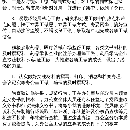
拆。二是及时统计上缴“”等制式标记，对上缴的制式标记74
套，制册别离省局和州财务局，并进行了集中，做到了令行。
3、紧紧环绕局核心工做，研究和处理工做中的热点和难
点问题，怯于立异工做思，立异工做方式。办妥网坐，搞好宣
传，自动接管监视，不竭改良工做，争取超卓地完成各项工做
使命。
积极参取药品、医疗器械市场监督工做，各类文书材料的
及时撰写和，药品零售企业的注册办理等工做，药品零售企业
查抄验收和gsp认证工做，为推进各项工做的成长，做出了必
然的力量。
1、认实做好文秘材料的撰写、打印、消息和档案办理、
会议记实等办公室工做，确保的及时撰写和。
为查验进修结果，规范行为，正在办公室从任取局带领签
定义务书的根本上，办公室全体人员还向从任签定了党风廉政
义务书和行政法律义务书，将每小我的进修环境、党风廉政环
境和义务制施行环境取半年评断、年终总评及公事员查核等无
机连系起来，年终进行查核。通过这些办法，办公室分析本质
有了较着提高，为办公室工做的立异取成长打下了的根本。