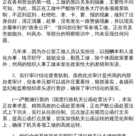
正在各局营业的第一线，工做的黑白关系到抽象，主要性不问
可知。为此，我正在工做中严酷恪守政务大厅的各项规章轨
制，不迟到迟到，杜绝吃、拿、卡、要、报的现象，做到了洁
身自好，清正清廉，处事，没有发生一路赞扬现象，并以现实
步履奉行的“政务公开”、“首问担任制”等各项工做。正在市及
市效能办、纠风办、等部分的明察暗访中，均未呈现任何问
题。
几年来，因为办公室工做人员认实担任，以报酬本和人道
化办事，恪尽职守，兢兢业业，勤恳工做，除个体因政策要素
外，州局的组织人事工做未发生政策性大的差错和失误。
5、实行审计结论督查轨制。虽然此次审计是州局的内部
自查审计，但各单元都可以或许庄重看待，狠抓落实，各级药
监纪检监察组织牵头进行查抄，确保了审计结论的落实。
(一)严酷施行新的《国度行政机关公函处置法子》，本实
正在事求是、精简高效的公函处置准绳，正在严酷公函处置法
式上下功夫，实行从任担任制。沉点放正在规范公函行文关
系，提高公函打点质量，切实加强机关公函运转的规范化和制
上，确保了机关各项工做的高效运转。