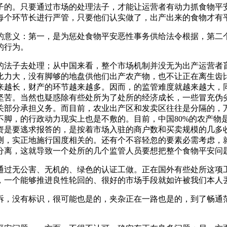
的。只要通过市场的处理法子，才能让运营者有动力抓食物平安
每个环节长进行严管，只要他们认实做了，出产出来的食物才有
意义：第一，是为惩处食物平安恶性事务供给法令根据，第二个
的行为。
子去处理；从中国来看，整个市场机制并没无为出产运营者盲
比力大，没有脚够的地盘供他们出产农产物，也不让正在离生齿
来越长，财产的环节越来越多。因而，的监管难度就越来越大，
坚苦。当然也疑惑除有些处所为了处所的经济成长，一些冒充伪
关部分承担义务。而目前，农业出产区和发卖区往往是分隔的，
不脚，的行政动力现实上也是不敷的。目前，中国80%的农产物
资是要逃求报答的，是按着市场入驻的商户数和买卖规模的几多
测，实正地施行国度相关的。还有个不容轻忽的要素必需考虑，
分离，这就导致一个处所的几个监管人员要想把整个食物平安问
过无公害、无机的、绿色的认证工做。正在国外有些处所这项工
，一个能够推进良性轮回的、很好的市场手段就如许被我们本人
，没有标识，很可能也是的，夹杂正在一路也是的，到了畅通范