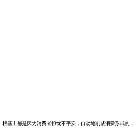
根基上都是因为消费者担忧不平安，自动地削减消费形成的，