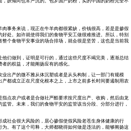
，妖倾向也常严沉的。包罗国产奶粉，实的中国的奶粉完全不
肉事务来说，现正在牛羊肉都很紧缺，价钱很高，若是是掺假
的好处。如许就使得我们的食物平安工做很难推进。所以，特别
转整个食物平安事业的场合排场，就会很是坚苦，这也是当前我
他们做到，证明是可行的，通过这些尺度不竭完美，逐渐总结
费者的权益，才能阐扬应有的感化。
业出产的微不雅从体沉塑或者是从头构制，让一部门有规模
出产都成立正在尺度化根本之上，上市之前多长时间要遏制用农
指点农户或者是合做社严酷要求按尺度出产、收购，然后由龙
的监管。未来，我们的食物平安的监管该当分段、分部分进行，
成社会很大风险的，居心掺假使假风险老苍生身体健康的行
行为。有了这个司释，大师都晓得如何做是违法的，能够阐扬这