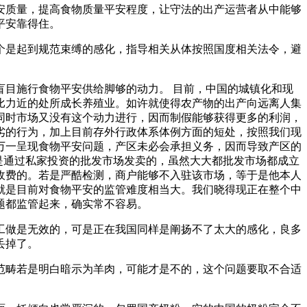
质量，提高食物质量平安程度，让守法的出产运营者从中能够
平安靠得住。
是起到规范束缚的感化，指导相关从体按照国度相关法令，避
目施行食物平安供给脚够的动力。 目前，中国的城镇化和现
比力近的处所成长养殖业。如许就使得农产物的出产向远离人集
同时市场又没有这个动力进行，因而制假能够获得更多的利润，
劣的行为，加上目前存外行政体系体例方面的短处，按照我们现
万一呈现食物平安问题，产区未必会承担义务，因而导致产区的
是通过私家投资的批发市场发卖的，虽然大大都批发市场都成立
收费的。若是严酷检测，商户能够不入驻该市场，等于是他本人
就是目前对食物平安的监管难度相当大。我们晓得现正在整个中
题都监管起来，确实常不容易。
做是无效的，可是正在我国同样是阐扬不了太大的感化，良多
丢掉了。
畴若是明白暗示为羊肉，可能才是不的，这个问题要取不合适