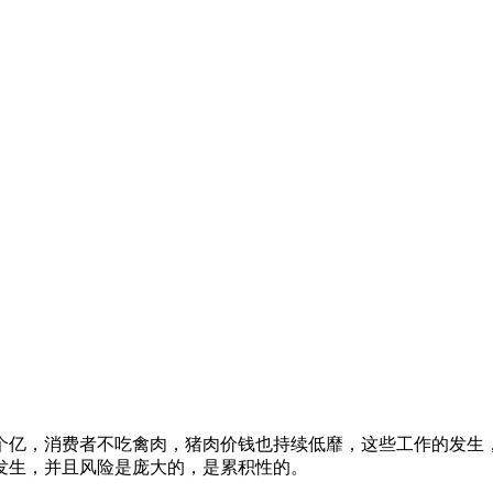
亿，消费者不吃禽肉，猪肉价钱也持续低靡，这些工作的发生，
发生，并且风险是庞大的，是累积性的。