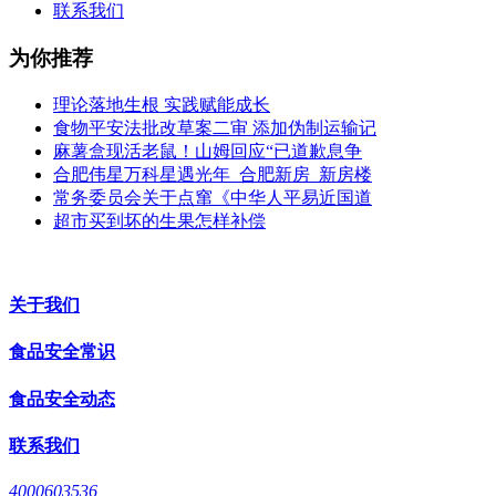
联系我们
为你推荐
理论落地生根 实践赋能成长
食物平安法批改草案二审 添加伪制运输记
麻薯盒现活老鼠！山姆回应“已道歉息争
合肥伟星万科星遇光年_合肥新房_新房楼
常务委员会关于点窜《中华人平易近国道
超市买到坏的生果怎样补偿
关于我们
食品安全常识
食品安全动态
联系我们
4000603536