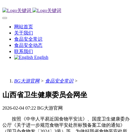
网站首页
关于我们
食品安全常识
食品安全动态
联系我们
English
BG大游官网
>
食品安全常识
>
山西省卫生健康委员会网坐
2026-02-04 07:22
BG大游官网
按照《中华人平易近国食物平安法》、国度卫生健康委办
公厅《关于进一步规范食物平安处所标预备案工做的通知》
（国卫办食物发〔2024〕3号）等，为做好我省食物平安处所