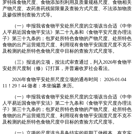
罗特殊食物尺度、食物添加剂利用及质量规格尺度、食物相关
产物尺度、农药兽药残留限量及查验方式尺度、不法添加物质
及掺假辨别查验方式等。
（一）申报我省食物平安处所尺度的立项该当合适《中华
人平易近国食物平安法》第二十九条和《食物平安尺度办理法
子》第三十九条的；包罗处所特色食物的产物尺度、处所特色
食物的出产运营规范尺度、利用现有食物平安国度尺度不克不
及检测的处所特色食物尺度中目标的查验方式尺度等。
（三）报送的立项，按法式审查通过，列入2026年食物平
安处所尺度制（修）订打算，并普遍收罗社会看法。
2026年食物平安处所尺度立项的通布时间： 2026-01-04
11！29！44 做者：本坐编纂 来历。
（一）申报我省食物平安处所尺度的立项该当合适《中华
人平易近国食物平安法》第二十九条和《食物平安尺度办理法
子》第三十九条的；包罗处所特色食物的产物尺度、处所特色
食物的出产运营规范尺度、利用现有食物平安国度尺度不克不
及检测的处所特色食物尺度中目标的查验方式尺度等。
（一）立项的尺度该当具备结实的前期工做根本，有充实