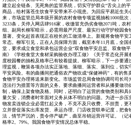
建立起全链条、无死角的监管系统，切实守护群众“舌尖上的平
商品，给村落苍生饮食平安带来不小现患。为回应平易近生关
来，市场监管总局本级开展的农村食物专项监视抽检1000批次，
3233条，关停入网店肆916家，收缴冒充伪劣食物2071
组、副局长柳军暗示，必需用最严尺度、最实行动守护校园食
显著。变化起首表现正在校长的工做清单上。新规将食物平安
常态。柳军引见，正在人员保障方面，截至本年11月底，全国各
堂，要求成立食堂和承包运营企业“双食物平安总监、双食物平
南》《学校食堂大食材采购验收办理工做》《关于常态化开展
度校园餐的抽检及格率已有较着提拔。柳军暗示，下一步要通
理监视，鞭策各项办法实正落地、落细、落实、落到位，切实
平安风险。有的曲播间把通俗农产物吹成“保健神药”，有的
食物平安办理将送来新变化。市场监管总局食物协调司司长司
违法行为措置等方面的义务。要求曲播间运营者和从播要做功
制，确保上架食物及格。同时，还明白了运营的食物类别和具
量欠安，消费者时常面对义务从体不明白的问题。为进一步压
物发卖连锁企业必需扛起义务，不克不及只收费、不担责，更
立并督促落实出库发货、承运办理、门店收货联单记度，把食
法，情节严沉的，责令停产破产，曲至吊销运营许可证。（记者 
格率2。79%。我国食物平安情况总体平稳。