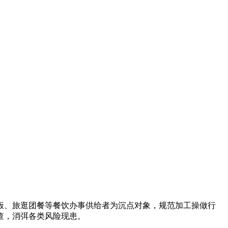
饭、旅逛团餐等餐饮办事供给者为沉点对象，规范加工操做行
查，消弭各类风险现患。