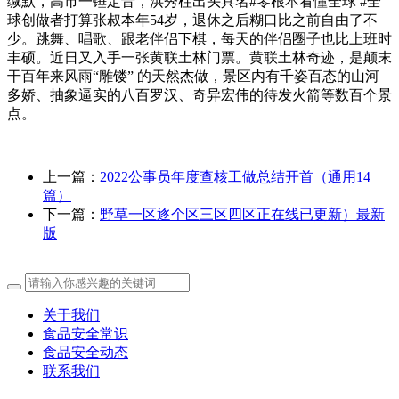
缄默，高市一锤定音，洪秀柱出头具名#零根本看懂全球 #全
球创做者打算张叔本年54岁，退休之后糊口比之前自由了不
少。跳舞、唱歌、跟老伴侣下棋，每天的伴侣圈子也比上班时
丰硕。近日又入手一张黄联土林门票。黄联土林奇迹，是颠末
干百年来风雨“雕镂” 的天然杰做，景区内有千姿百态的山河
多娇、抽象逼实的八百罗汉、奇异宏伟的待发火箭等数百个景
点。
上一篇：
2022公事员年度查核工做总结开首（通用14
篇）
下一篇：
野草一区逐个区三区四区正在线已更新）最新
版
关于我们
食品安全常识
食品安全动态
联系我们