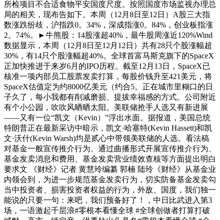
所检项目不合适食物平安国度尺度。按照国度市场监视办理总
局的相关，现布告如下。本周（12月8日至12日）A股三大指
数涨跌纷歧，沪指跌0。34%，深成指涨0。84%，创业板指涨
2。74%。►牛熊股：14股涨超40%，最牛股周涨近120%Wind
数据显示，本周（12月8日至12月12日）共有28只个股涨幅超
30%，有14只个股涨幅超40%。全球首富马斯克旗下的SpaceX
正加快推进于来岁6月的IPO历程。截至12月13日，SpaceX已
核准一项内部员工股票发卖打算，每股价钱升至421美元，将
SpaceX估值定为约8000亿美元（约合5。正在城市里糊口的日
子久了，每小我都有削减磨损、提拔幸福感的方式。公司附近
有个小公园，吹吹风晒晒太阳。美联储抢手人选又有新进展
——又有一位“凯文（Kevin）”浮出水面。据报道，美国总统
特朗普正在最新采访中暗示，凯文·哈塞特(Kevin Hassett)和凯
文·沃什(Kevin Warsh)均是贰心中带领美联储的人选。看法稿
对基金一般宣传推介行为、通过曲播形式开展宣传推介行为、
基金发卖消息和费用、基金发卖营业绩效查核等方面提出明白
要求文 《财经》记者 黄慧玲编纂 郭楠 陆玲《财经》从基金业
内领会到，为进一步规范基金发卖行为，切实防备基金发卖勾
当中投资者、损害投资者权益的行为，外敌、国度，我们独一
能说的只要一句：来吧，我们预备好了！，中日比武进入第3
场，一语激起千层浪#零根本看懂全球 #全球创做者打算打破