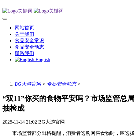
网站首页
关于我们
食品安全常识
食品安全动态
联系我们
English
BG大游官网
>
食品安全动态
>
“双11”你买的食物平安吗？市场监管总局
抽检成
2025-11-14 21:02
BG大游官网
市场监管部分出格提醒，消费者选购网售食物时，应选择