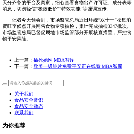
天分齐备的平台及商家，细心查看食物出产许可证、成分表等
消息，切勿轻信“极致低价”“特效功能”等强调宣传。
记者今天领会到，市场监管总局近日环绕“双十一”收集消
费旺季候点开展网售食物专项抽检，累计完成抽检3347批次。
市场监管总局已督促属地市场监管部分开展核查措置，严控食
物平安风险。
上一篇：
插死她网 MBA智库
下一篇：
欧美一级纯片免费平安正在线看 MBA智库
关于我们
食品安全常识
食品安全动态
联系我们
为你推荐