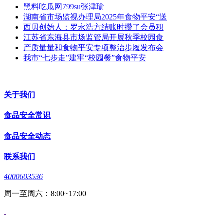
黑料吃瓜网799su张津瑜
湖南省市场监视办理局2025年食物平安“送
西贝创始人：罗永浩方结账时攒了会员积
江苏省东海县市场监管局开展秋季校园食
产质量量和食物平安专项整治步履发布会
我市“七步走”建牢“校园餐”食物平安
关于我们
食品安全常识
食品安全动态
联系我们
4000603536
周一至周六：8:00~17:00