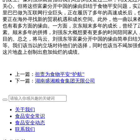
关心。但将这些富豪分开中国的缘由归结于食物平安问题，实
里巴巴做为互联网行业巨头，正在履历了多年的高速成长后，
要正在海外寻找新的贸易机遇和成长空间。此外，他一曲以来
也有着多方面的缘由。一方面，京东颠末多年的成长，曾经了
素。颠末多年的拼搏，刘强东大概想要有更多的时间陪同家人
目的。总之，将马云、刘强东等富豪分开中国的缘由简单归结
等。我们该当以的立场对待他们的选择，同时也该当不竭加强
这片地盘上创制出愈加灿烂的成绩。
上一篇：
担责为食物平安“护航”
下一篇：
湖南盛湘粮食集团无限公司
关于我们
食品安全常识
食品安全动态
联系我们