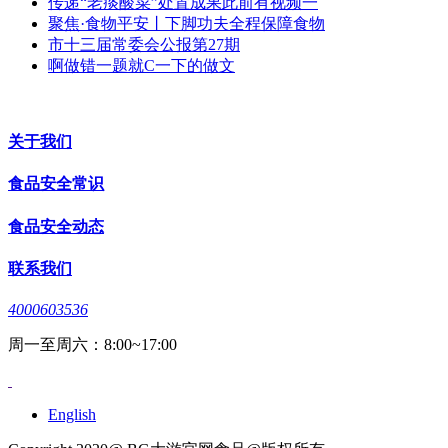
传递“老痰酸菜”处置成果此前有视频一
聚焦·食物平安丨下脚功夫全程保障食物
市十三届常委会公报第27期
啊做错一题就C一下的做文
关于我们
食品安全常识
食品安全动态
联系我们
4000603536
周一至周六：8:00~17:00
English