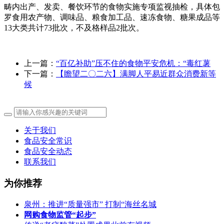
畴内出产、发卖、餐饮环节的食物实施专项监视抽检，具体包
罗食用农产物、调味品、粮食加工品、速冻食物、糖果成品等
13大类共计73批次，不及格样品2批次。
上一篇：
“百亿补助”压不住的食物平安危机：“毒红薯
下一篇：
【瞻望二〇二六】满脚人平易近群众消费新等
候
关于我们
食品安全常识
食品安全动态
联系我们
为你推荐
泉州：推进“质量强市” 打制“海丝名城
网购食物监管“起步”