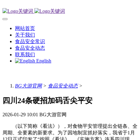
网站首页
关于我们
食品安全常识
食品安全动态
联系我们
English
BG大游官网
>
食品安全动态
>
四川24条硬招加码舌尖平安
2026-01-29 10:01
BG大游官网
（以下简称《看法》），对食物平安管理提出全链条、全
周期、全要素的新要求。为了因地制宜抓好落实，我省于1月
12日正式印发了“按照《看法》，《实施方案》连系四川现