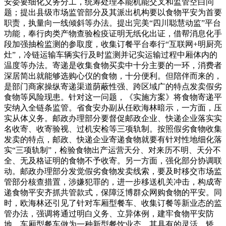
安委要细化义务分工，统筹处理本能机能交叉和监管空白问
题；提出县级市场监管部分及其派出机构要以食物平安为首要
职责，执量向一线倾斜等办法。提出完美“四川聪慧动监”平台
功能，奉行肉类产物查验检疫证明无纸化出证，借帮消息化手
段加强抽检监测的参取度，收集订餐平台奉行“互联网+明厨亮
灶”，冷链运输车辆实行及时监测并记实运输过程中厢体内的
温度等办法。寄递是收集食物买卖中十分主要的一环，消费者
深居简出就能够选购心仪的食物，十分便利。但陪伴而来的，
是部门商家操纵寄递渠道荫蔽性强、跨区域广的特点发卖假劣
食物等风险现患。针对这一问题，《实施方案》将食物寄递平
安纳入全链条监管。省食安办副从任欧海林暗示，一方面，压
实从体义务。邮政办理部分要督促邮政企业、快递企业落实实
名收寄、收寄验视、过机安检等三项轨制。按照假劣食物收集
发卖的特点，邮政、快递企业寄递食物就要有针对性地细化落
实“三项轨制”，检验食物出产运营天分、对来历不明、天分不
全、无及格证明的食物不予收寄。另一方面，强化部分协调联
动。邮政办理部分发觉假劣食物发卖线索，要及时移交市场监
管部分核查措置，涉嫌犯罪的，进一步移送机关冲击，构成寄
递食物平安齐抓共管款式，保障泛博群众网购食物的平安。同
时，欧海林还引见了针对车厢型餐车、收集订餐等新业态的监
管办法，强调将通过明白义务、立异体例，建牢食物平安防
地。车厢型餐车做为一种新型餐饮业态，其具有的灵活、矫