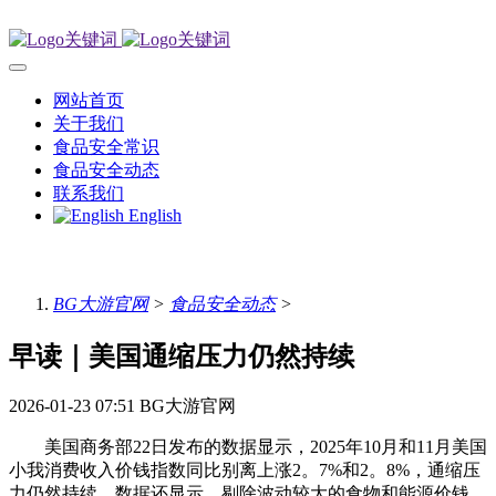
网站首页
关于我们
食品安全常识
食品安全动态
联系我们
English
BG大游官网
>
食品安全动态
>
早读｜美国通缩压力仍然持续
2026-01-23 07:51
BG大游官网
美国商务部22日发布的数据显示，2025年10月和11月美国
小我消费收入价钱指数同比别离上涨2。7%和2。8%，通缩压
力仍然持续。数据还显示，剔除波动较大的食物和能源价钱