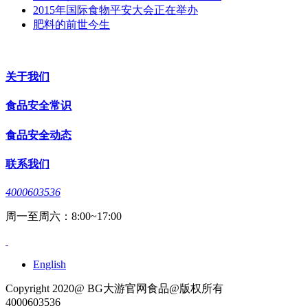
2015年国际食物平安大会正在举办
肥料的前世今生
关于我们
食品安全常识
食品安全动态
联系我们
4000603536
周一至周六：8:00~17:00
English
Copyright 2020@ BG大游官网食品@版权所有
4000603536