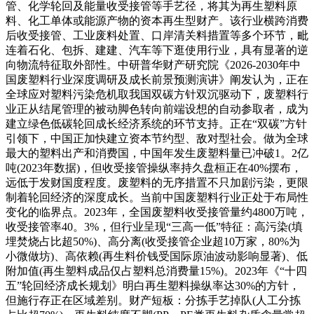
管、化学轮回及能量收受接管等手艺径，将其为再生塑料原
料、化工单体或能源产物的资本再生型财产。该行业横跨消费
后收受接管、工业废料处置、口岸清关料措置等多个环节，毗
连着石化、包拆、建建、汽车等下逛使用行业，具有显著的逆
向物流特征取外部性。中研普华财产研究院《2026-2030年中
国废塑料行业深度调研及成长前景预测演讲》阐发认为，正在
全球应对塑料污染危机取我国双碳方针双沉驱动下，废塑料行
业正从结尾管理的被动脚色转向前端设想的自动参取者，成为
建立绿色低碳轮回成长经济系统的环节支持。正在“双碳”方针
引领下，中国正加快建立资本节约型、敌对型社会。做为全球
最大的塑料出产和消费国，中国年发生废塑料量已冲破1。2亿
吨(2023年数据)，但收受接管操纵率持久盘桓正在40%摆布，
远低于发财国度程度。废塑料的无序措置不只加剧污染，更限
制着轮回经济的深度成长。当前中国废塑料行业正处于布局性
变化的临界点。2023年，全国废塑料收受接管量约4800万吨，
收受接管率40。3%，但行业呈现“三高一低”特征：高污染(填
埋焚烧占比超50%)、高分离(收受接管企业超10万家，80%为
小微做坊)、高依赖(再生料价钱受国际原油波动影响显著)、低
附加值(再生塑料成品仅占塑料总消费量15%)。2023年《“十四
五”轮回经济成长规划》明白再生塑料操纵率达30%的方针，
但施行存正在区域差别。财产短板：分拣手艺掉队(人工分拣