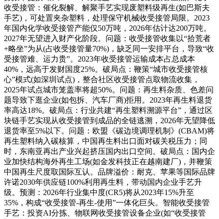
收受接管：催化裂解、解聚手艺实现废塑料级再生(如巴斯夫
手艺)，可处置夹杂塑料，处理保守机械收受接管局限。2023
年国内化学收受接管产能仅50万吨，2026年估计达200万吨。
2027年无望进入财产化阶段。问题：收受接管收集以“拾荒者
+略坐”为从(占收受接管量70%)，缺乏同一安排平台，导致“收
受接管难、运力贵”。2023年收受接管运输成本占总成本
40%，远高于发财国度25%。破局点：鞭策“城市收受接管核
心”模式(如深圳试点)，整合社区收受接管点取物流收集，
2025年试点城市笼盖率将超50%。问题：再生料杂质、色差问
题导致下逛企业(如包拆、汽车厂商)拒用。2023年再生料退货
率高达18%。破局点：行业共建“再生塑料溯源平台”，通过区
块链手艺实现从收受接管到成品的全链逃溯，2026年无望降低
退货率至5%以下。问题：欧盟《碳边境调理机制》(CBAM)将
再生塑料纳入碳核算，中国再生料出口面对碳关税压力；同
时，东南亚再出产业兴起挤压国内出口空间。破局点：国内企
业加快结构海外再生工场(如金发科技正在越南建厂)，并鞭策
中国再生尺度取国际互认。品牌溢价：耐克、苹果等国际品牌
许诺2030年供应链100%利用再生料，带动国内企业手艺升
级。预测：2026年行业集中度(CR5)将从2023年15%升至
35%，构成“收受接管-再生-使用”一体化巨头。智能收受接管
手艺：投资AI分拣、物联网收受接管设备企业(如“收受接管