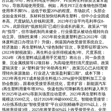
占比超70%)，再生料纯度不脚(PP、PE类再生料杂质含量常超
5%)，导致高端使用受阻。例如，再生PET正在食物包拆范畴
使用率不脚5%，远低于欧盟20%的程度。市场款式：头部企
业如金发科技、东材科技加快结构再生塑料，但中小企业因成
本高、尺度缺陷入价钱和泥潭。2023年行业平均毛利率仅8-
12%，此阶段的“低效轮回”已成行业成长的最大。政策从“”转
向“指导”，但市场机制尚未健全，行业亟需从被动合规转向自
动立异。强制性束缚：2025年前全面废塑料进口(2022年《固
体废料进口办理法子》升级)，倒逼国内收受接管系统自立。
经济激励：再生塑料纳入“绿色制制”目次，享受即征即退50%
(2023年财税政策)，再生料企业所得税减免3年。尺度系统：
2024年《再生塑料成品通用手艺规范》将出台，同一杂质含
量、沉金属残留等12项目标，为高端使用扫清尺度妨碍。政策
逻辑演变：从“塑料袋”到“补助再生料”，政策沉心已从结尾管
理转向泉源激励，行业进入“政策盈利窗口期”。成本下降：
2023年再生PET成本较原生料低15-20%(据中国塑料加工工业
协会数据)，跟着收受接管系统优化，需求扩容：新能源汽车
(再生塑料用量年增30%)、快递包拆(可降解再生材料渗入率方
针2025年达40%)等新兴场景拉动需求。2023年再生塑料市场
规模达3500亿元，估计2026年冲破6000亿元。智能收受接管：
AI分拣系统(如“智收受接管”平台)识别精确率达95%以上，分
拣效率提拔3倍，2025年将笼盖60%以上收受接管坐点。化学