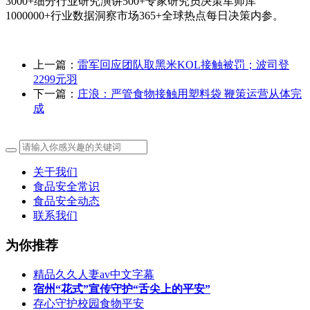
3000+细分行业研究演讲500+专家研究员决策军师库
1000000+行业数据洞察市场365+全球热点每日决策内参。
上一篇：
雷军回应团队取黑米KOL接触被罚；波司登
2299元羽
下一篇：
庄浪：严管食物接触用塑料袋 鞭策运营从体完
成
关于我们
食品安全常识
食品安全动态
联系我们
为你推荐
精品久久人妻av中文字幕
宿州“花式”宣传守护“舌尖上的平安”
存心守护校园食物平安