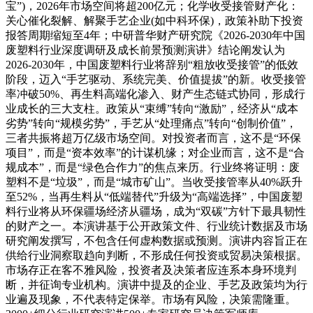
宝”)，2026年市场空间将超200亿元；化学收受接管财产化：
关心催化裂解、解聚手艺企业(如中科环保)，政策补助下投资
报答周期缩短至4年；中研普华财产研究院《2026-2030年中国
废塑料行业深度调研及成长前景预测演讲》结论阐发认为
2026-2030年，中国废塑料行业将辞别“粗放收受接管”的低效
阶段，迈入“手艺驱动、系统完美、价值提拔”的新。收受接管
率冲破50%、再生料高端化渗入、财产生态链式协同，形成行
业成长的三大支柱。政策从“束缚”转向“激励”，经济从“成本
劣势”转向“规模劣势”，手艺从“处理痛点”转向“创制价值”，
三者共振将超万亿级市场空间。对投资者而言，这不是“环保
项目”，而是“资本效率”的计谋机缘；对企业而言，这不是“合
规成本”，而是“绿色合作力”的焦点来历。行业终将证明：废
塑料不是“垃圾”，而是“城市矿山”。当收受接管率从40%跃升
至52%，当再生料从“低端替代”升级为“高端选择”，中国废塑
料行业将从环保疆场经济从疆场，成为“双碳”方针下最具韧性
的财产之一。本演讲基于公开政策文件、行业统计数据及市场
研究阐发撰写，不包含任何虚构数据或预测。演讲内容旨正在
供给行业洞察取趋向判断，不形成任何投资或贸易决策根据。
市场存正在客不雅风险，投资者及决策者应连系本身环境判
断，并征询专业机构。演讲中提及的企业、手艺及政策均为行
业遍及现象，不代表特定保举。市场有风险，决策需隆重。