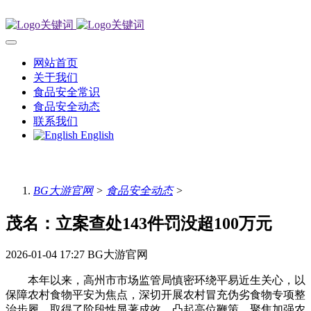
网站首页
关于我们
食品安全常识
食品安全动态
联系我们
English
BG大游官网
>
食品安全动态
>
茂名：立案查处143件罚没超100万元
2026-01-04 17:27
BG大游官网
本年以来，高州市市场监管局慎密环绕平易近生关心，以
保障农村食物平安为焦点，深切开展农村冒充伪劣食物专项整
治步履，取得了阶段性显著成效。凸起高位鞭策，聚焦加强农