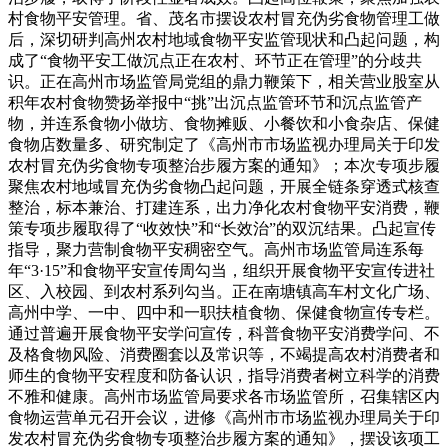
村食物平安管理。省、茂名市摆设农村冒充伪劣食物管理工做
后，深切研判高州农村地域食物平安监管现状和凸起问题，构
成了“食物平安工做沉点正在农村、环节正在管理”的分歧共
识。正在高州市场监管局党组的鼎力鞭策下，相关营业股室从
积年农村食物赞扬举报中“挑”出沉点监管环节和沉点监管产
物，并连系食物小做坊、食物摊贩、小餐饮和小食杂店、保健
食物店数量多、研究制定了《高州市市场监视办理局关于印发
农村冒充伪劣食物专项整治步履方案的通知》；本次专项步履
聚焦农村地域冒充伪劣食物凸起问题，开展全链条穿透式核查
整治，标本兼治、打建连系，出力净化农村食物平安消费，鞭
策专项步履取得了“收效快”和“长效治”的双沉结果。凸起宣传
指导，聚力营制食物平安稠密空气。高州市场监管局连系每
年“3·15”和食物平安宣传周勾当，组织开展食物平安宣传进社
区、入校园、到农村系列勾当。正在南塘镇高车村文化广场、
高州中学、一中、四中和一职扶植食物、保健食物宣传专栏。
通过普遍开展食物平安学问宣传，科普食物平安消费学问、不
及格食物风险、消费圈套以及常识等，不竭提高农村消费者和
师生的食物平安程度和防备认识，指导消费者树立科学的消费
不雅和健康。高州市场监管局要求各市场监管所，召集辖区内
食物运营单元召开会议，进修《高州市市场监视办理局关于印
发农村冒充伪劣食物专项整治步履方案的通知》，摆设该项工