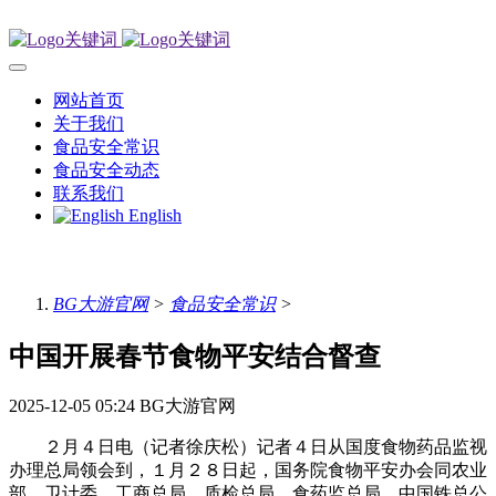
网站首页
关于我们
食品安全常识
食品安全动态
联系我们
English
BG大游官网
>
食品安全常识
>
中国开展春节食物平安结合督查
2025-12-05 05:24
BG大游官网
２月４日电（记者徐庆松）记者４日从国度食物药品监视
办理总局领会到，１月２８日起，国务院食物平安办会同农业
部、卫计委、工商总局、质检总局、食药监总局、中国铁总公