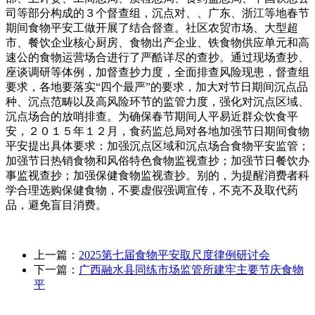
司等部分构成的３个督查组，沉点对、、广东、浙江等地春节
期间食物平安工做开展了结合督查。社区农贸市场、大型超
市、餐饮企业核心厨房、食物出产企业、铁食物供应单元和高
速公的食物运营场合进行了严酷详尽的查抄。通过现场查抄、
座谈调研等体例，加督查抄力度，全面排查风险现患，督查组
要求，各地要落实“四个最严”的要求，加大对节日期间沉点品
种、沉点范畴以及高风险环节的监管力度，强化对沉点区域、
沉点场合的放哨排查。为确保春节期间人平易近群众饮食平
安，２０１５年１２月，食药监总局对各地加强节日期间食物
平安提出具体要求：加强沉点区域和沉点场合食物平安监管；
加强节日热销食物和风俗特色食物监视查抄；加强节日餐饮办
事监视查抄；加强保健食物监视查抄。别的，为提醒消费者科
学合理选购保健食物，不要虚假强调宣传，不克不及取代药
品，避免盲目消费。
上一篇：
2025第七届食物平安取尺度律例研讨会
下一篇：
广西融水县同练市场监管所建牢主要节庆食物
平