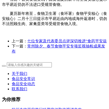
市平易近切勿不法进口受规管食物。
夏历新年将至，食物卫生署（食环署）食物平安核心（食
安核心）二月十三日提示市平易近由内地或海外返港时，切勿
不法照顾生肉、家禽蛋类等受规管食物入境。
上一篇：
七位专家及代表委员点评深切推进“食药平安益
下一篇：
常州除夕、春节食物平安专项监视抽检成果发
布
关于我们
食品安全常识
食品安全动态
联系我们
为你推荐