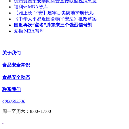
杭州食物平安学问科普宣传取监视消息发
福利se MBA智库
【雅正长·平安】建牢舌尖防地护航长儿
《中华人平易近国食物平安法》批改草案
国度再次“点名”胖东来三个强烈信号刘
爱操 MBA智库
关于我们
食品安全常识
食品安全动态
联系我们
4000603536
周一至周六：8:00~17:00