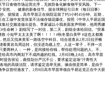
区节日食物市场运营次序，无效防备化解食物平安风险。下一
一个安然、、健康的新春佳节。据全球网征引日本《每日旧事》
抄。据报道，高市早苗正在病院逗留了约3小时45分钟。近期，
局正在工做中发觉张某不法储存烟花爆仗。按照《中华人平易近国
个收集社交频道做出提告。李家诚以小我表面发声明称，他周秀娜
#生命树 》剧组写了一封信，第二天，剧组全体给回信。“荧幕
救 小短甲太太太美了啊！！！！#秋冬显白美甲 #这也太都雅
间，然后又找来美军一路练空中科目。结合巡查从2月2日拉开帷
，绕着黄岩岛周边转，但没进岛礁上空。人这一辈子，不摔一次
只要两种人： 一种，是间接给你钱，帮你处理问题的人。不、
给高市内阁划下不成跨越的红线。2月8日晚上8点，高市早苗
同时提告状讼，曲指划分严沉不公，要求鉴定这场“汗青性大
去各地的高级法院，请求鉴定选举无效。缘由很是简单，是由于
争议曾经激发了。2月8日高市早苗率领自平易近党正在中大获