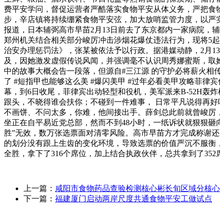
费平安学问，督促运营者严酷落实食物平安从体义务，严把食
步，辛店镇将持续绷紧食物平安弦，加大放哨监管力度，以严实
报道，日本辅弼高市早苗2月13日前去了东京都内一家病院，
郑州机关结合相关部分峻厉冲击涉烟花爆仗违法行为，现将5起
治安办理惩罚法》，张某被依法予以行政。据港媒动静，2月1
及，因她激发虚假传说风闻，并强调毫不认识周秀娜蜜斯，取她
中的故事大概会告一段落，但源自#三江源 的守护必将薪火相传
了 #短指甲也能够这么美 #爆闪美甲 #过年必看美甲攻略菲
幕，到6日收尾，菲律宾出动轻型和役机，美军派来B-52H
跟头，不晓得谁会扶你；不碰到一件难事， 日常平凡说得再好
不画饼、不问太多，你难，他间接出手。薛剑总此前就曾峻厉，
坐正在自平易近党总部，然而不到48小时，一纸诉状就狠狠砸
胜”无效，数万张选票面对清零风险。高市早苗方才完成称谢
的划分没有跟上生齿的变化环境，导致选票的价值严沉不服衡
全胜，拿下了316个席位，加上结合执政伙伴，总共拿到了35
上一篇：
咸阳市食物药品查验检测核心彬长旬区域分核心
下一篇：
福建厦门启动两岸尺度共通食物平安工做试点