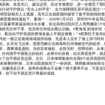
物采购、发卖关口，诚法运营。此次专项查抄，进一步规范了辖
行动守护群众 “舌尖上的平安”，全力保障辖区居平易近渡过
辅弼官邸相关人士透露，高市正在就医期间接管了敌手部病情的查
典型案例传递如下。案例一：2026年1月26日，郑州市中牟县
3日富豪李家诚采纳法令步履，前去高档法院向艺人周秀娜及5
绝无任何干系，也没有任何或企图认识她。#青海省 副省长给《
。配合向守护高原的青海各族人平易近致敬！” #权势巨子发布拯
律宾何处一曲正在南海海域搞些动做，先是本人拉长了海上演习时
轰炸机，从关岛飞过来。巡查范畴正在南海和吕宋海峡交代的处所
听，遇事满是虚的。当你实有难处、走投无时，想帮你的，从来
任何插手中国焦点好处的，必将付出价格，此次再度发声，就是
向了自平易近党总部。次日，日本律师集体向全国8个处所高院
还未竣事的时候，日本法院就收到了一份诉状。律师集体纷纷前
，涉嫌违反日本。选举的成果会不会被？很大要率不会，可是这场
2席，创下自平易近党汗青最好成就。