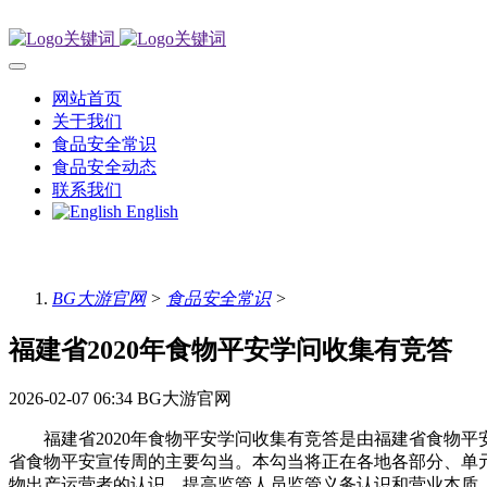
网站首页
关于我们
食品安全常识
食品安全动态
联系我们
English
BG大游官网
>
食品安全常识
>
福建省2020年食物平安学问收集有竞答
2026-02-07 06:34
BG大游官网
福建省2020年食物平安学问收集有竞答是由福建省食物平
省食物平安宣传周的主要勾当。本勾当将正在各地各部分、单
物出产运营者的认识，提高监管人员监管义务认识和营业本质