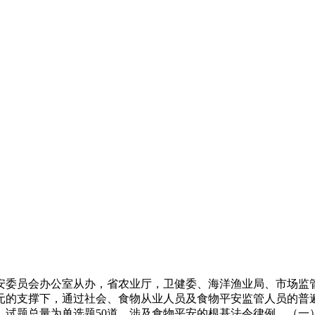
安委员会办公室从办，省农业厅，卫健委、海洋渔业局、市场监管
元的支撑下，通过社会、食物从业人员及食物平安监管人员的普
。试题总量为单选题50道，涉及食物平安的根基法令律例。（一