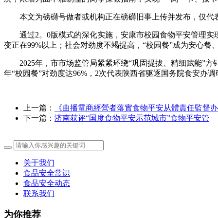
本文为磅礴号做者或机构正在磅礴旧事上传并发布，仅代表
通过2。0版模式的深化实施，安康市校园食物平安管理实现“
变正在99%以上；社会对劲度不竭提高，“校园餐”成为安心
2025年，市市场监管局紧紧环绕“巩固提拔、精细赋能”方针
年“校园餐”对劲度达96%，2次代表陕西省驱逐国务院食安办
上一篇：
《曲播電商經營者落實食物平安从體責任監督办
下一篇：
济南获评“国度食物平安示范城市”食物平安管
关于我们
食品安全常识
食品安全动态
联系我们
为你推荐