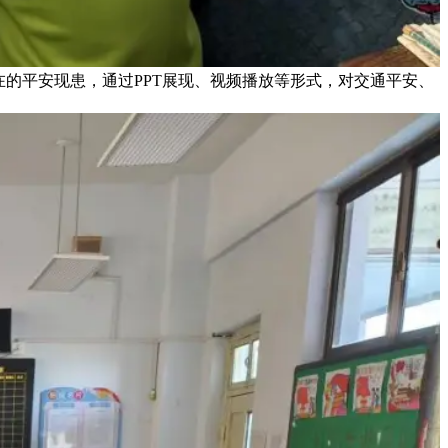
的平安现患，通过PPT展现、视频播放等形式，对交通平安、