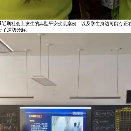
系近期社会上发生的典型平安变乱案例，以及学生身边可能存正在
行了深切分解。