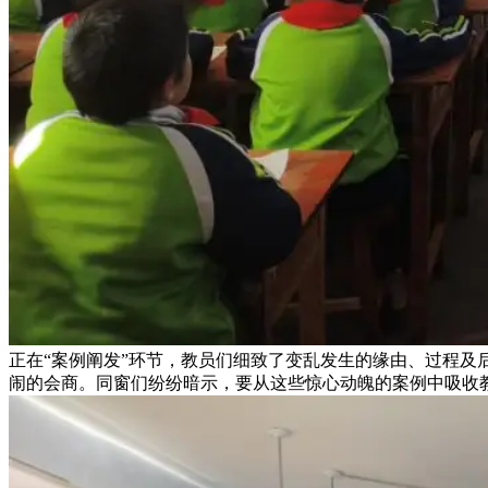
正在“案例阐发”环节，教员们细致了变乱发生的缘由、过程及
闹的会商。同窗们纷纷暗示，要从这些惊心动魄的案例中吸收