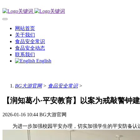
网站首页
关于我们
食品安全常识
食品安全动态
联系我们
English
BG大游官网
>
食品安全常识
>
【润知葛小·平安教育】以案为戒敲警钟
2026-01-16 10:44
BG大游官网
为进一步加强校园平安办理，切实加强学生的平安防备认识和