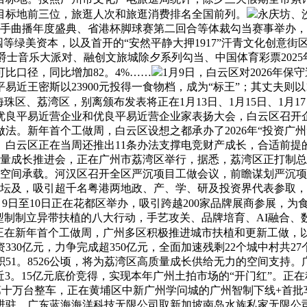
目标地前三位，旅逛人次和旅逛消费排名全国前列。
永庆坊、
手曲播年度盛典、省港杯脚球赛第二回合等体裁勾当赛事举办，南沙
园等绿美资本，以及首开的“安然平静大押1917”汗青文化创意街
区跨年爵士音乐大派对、融创文旅城除夕系列勾当、中国体育彩票20
可比口径，同比增加82。4%……
1月9日，白云区对2026年
王密斯以23900元投得一食物档，成为“标王”；其丈夫则以1
珠区、荔湾区，别离颁布发表将正在1月13日、1月15日、1月1
优良平易近营企业和优良平易近营企业家表扬大会，白云区召开企
做法。新年首个工做周，白云区设想之都承办了2026年“投资
白云区正在当周还推出11条办法支撑电竞财产成长，合适前提的
质量成长推进会，正在广州市荔湾区举行，据悉，荔湾区正打制总
空间承载。河汉区召开全区严沉项目工做会议，前瞻谋划严沉项目超5
高峰论坛及，吸引超千名粤港两地政、产、学、研及投资界代表参
1月9日至10日正在花都区举办，吸引跨越200家品牌展商参展，
事型制制立异带扶植的八大行动，手艺攻关、品牌培育、AI融合
正在新年首个工做周，广州多区积极推进城市扶植和更新工做，
30亿元，力争完成超350亿元，全面加速残剩22个城中村共27
51。8526公顷，将为荔湾区高质量成长供给无力的空间支持。
司以近3。15亿元底价竞得，实现本年广州土拍市场的“开门红”。
第十万台整车，正在黄埔区中新广州学问城的广州智制下线+首批
进驻，广东蓝海海洋科技无限公司取新加坡南岛水族私家无限公