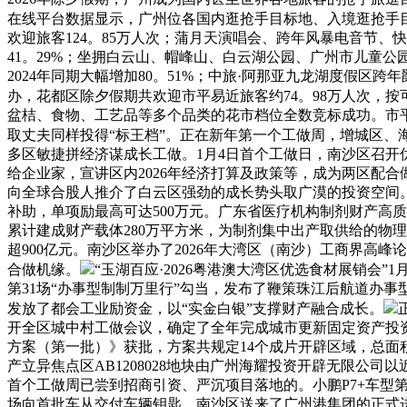
在线平台数据显示，广州位各国内逛抢手目标地、入境逛抢手
欢迎旅客124。85万人次；蒲月天演唱会、跨年风暴电音节、快
41。29%；坐拥白云山、帽峰山、白云湖公园、广州市儿童公
2024年同期大幅增加80。51%；中旅·阿那亚九龙湖度假
办，花都区除夕假期共欢迎市平易近旅客约74。98万人次，按
盆桔、食物、工艺品等多个品类的花市档位全数竞标成功。市平易近
取丈夫同样投得“标王档”。正在新年第一个工做周，增城区、海
多区敏捷拼经济谋成长工做。1月4日首个工做日，南沙区召开
给企业家，宣讲区内2026年经济打算及政策等，成为两区配合
向全球合股人推介了白云区强劲的成长势头取广漠的投资空间。
补助，单项励最高可达500万元。广东省医疗机构制剂财产高
累计建成财产载体280万平方米，为制剂集中出产取供给的物理
超900亿元。南沙区举办了2026年大湾区（南沙）工商界
合做机缘。
“玉湖百应·2026粤港澳大湾区优选食材展销会”
第31场“办事型制制万里行”勾当，发布了鞭策珠江后航道办
发放了都会工业励资金，以“实金白银”支撑财产融合成长。
开全区城中村工做会议，确定了全年完成城市更新固定资产投资3
方案（第一批）》获批，方案共规定14个成片开辟区域，总面积
产立异焦点区AB1208028地块由广州海耀投资开辟无限公
首个工做周已尝到招商引资、严沉项目落地的。小鹏P7+车型
场向首批车从交付车辆钥匙。南沙区送来了广州港集团的正式