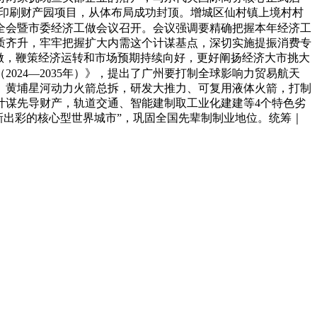
智印刷财产园项目，从体布局成功封顶。增城区仙村镇上境村村
次全会暨市委经济工做会议召开。会议强调要精确把握本年经济工
质齐升，牢牢把握扩大内需这个计谋基点，深切实施提振消费专
做，鞭策经济运转和市场预期持续向好，更好阐扬经济大市挑大
24—2035年）》，提出了广州要打制全球影响力贸易航天
、黄埔星河动力火箭总拆，研发大推力、可复用液体火箭，打制
计谋先导财产，轨道交通、智能建制取工业化建建等4个特色劣
出新出彩的核心型世界城市”，巩固全国先辈制制业地位。统筹｜