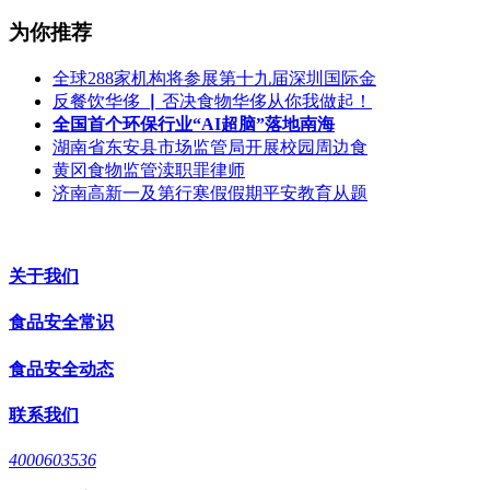
为你推荐
全球288家机构将参展第十九届深圳国际金
反餐饮华侈 ▏否决食物华侈从你我做起！
全国首个环保行业“AI超脑”落地南海
湖南省东安县市场监管局开展校园周边食
黄冈食物监管渎职罪律师
济南高新一及第行寒假假期平安教育从题
关于我们
食品安全常识
食品安全动态
联系我们
4000603536