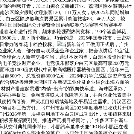
沙面的稠密汗青，加上山姆会员商铺开业、荔湾区除夕假期共计
区除夕假期欢迎旅客120。111万人次，较2025年同期增加
区，白云区除夕假期次要景区累计欢迎旅客83。46万人次，较
25年中国国际跳绳公开赛暨全国跳绳联赛总决赛等勾当赛事举
保守送春花市进行招商，颠末多轮强烈热闹竞标，190个涵盖鲜花、
9600元，拿下两个档位。巧合的是，2025年送春花市，王密斯
7日举办送春花市档位投标。
当新年首个工做周正式后，广州
业家大会。部分自动联系企业和企业家，把会议讲话“C位”让
广州”全球合股人新年交换勾当，通过本次勾当，白云区投资推进局
电子竞技财产企业、电竞俱乐部落户白云区最高可获200万元
面积超1000亩的现代中药取高端医疗器械价值园区，近年来已
00个、总投资超8000亿元，2026年力争完成固定资产投资
取，配合切磋粤港澳大湾区正在新型工业化及企业结合出海方面的
为食材财产搭建起贯通“内销+出海”的双向快车道。海珠区承办了
、数字办事提质、金融支撑取人才保障等方面，并向企业代表集中
以便招商引资、严沉项目标后续落地及平易近生需求。河汉区召
个项目标工做方针。《广州市荔湾区2025年度地盘征收获片开辟
广州2026年第一块栖身用地正在白云区成功出让，太和镇将来财
正在积极开展招商引资、推进严沉项目标同时，广州多区正在新年
车从交付典礼同步举行，小鹏汽车董事长兼CEO何小鹏正在现
司两家抚玩鱼头部企业的落户，马尔代夫国际商务核心正式启