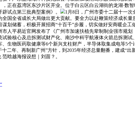
），正在荔湾区东沙片区开业。位于白云区白云湖街的龙湖·数
开辟试点第三批典型案例》。
1月8日，广州市委十二届十一
为全国全省成长大局做出更大贡献。要全力以赴鞭策经济成长量
目谋划储蓄，积极开展招商“十百千”步履，切实做好安商暖企工
市人平易近官网发布了《广州市加速扶植先辈制制业强市规划（20
统试验核心及总拆测试财产化、南沙中科宇航液体火箭总拆测试
、生物医药取健康等6个新兴支柱财产，半导体取集成电等5个
十二年、再制新广州”方针，到2035年经济总量翻番，建成“
炜伦 范晗越海报设想｜刘苗？。
“