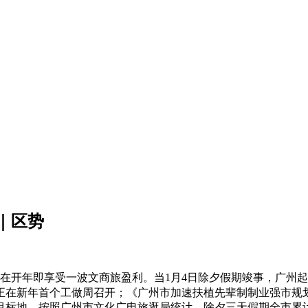
｜区势
正在开年即享受一波文商旅盈利。当1月4日除夕假期竣事，广州
在新年首个工做周召开；《广州市加速扶植先辈制制业强市规划（2
目标地。按照广州市文化广电旅逛局统计，除夕三天假期全市累计