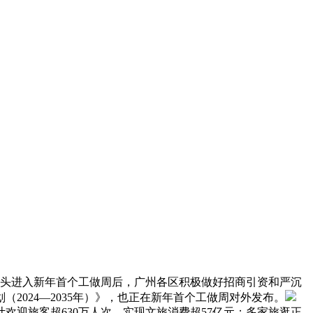
起头进入新年首个工做周后，广州各区积极做好招商引资和严沉
024—2035年）》，也正在新年首个工做周对外发布。
欢迎旅客超630万人次，实现文旅消费超57亿元；多家旅逛正