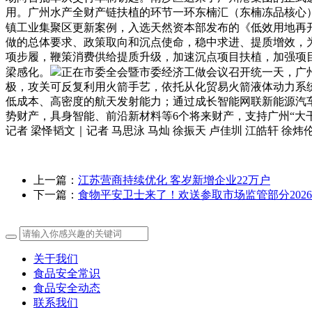
用。广州水产全财产链扶植的环节一环东楠汇（东楠冻品核心
镇工业集聚区更新案例，入选天然资本部发布的《低效用地再
做的总体要求、政策取向和沉点使命，稳中求进、提质增效，
项步履，鞭策消费供给提质升级，加速沉点项目扶植，加强项
梁感化。
正在市委全会暨市委经济工做会议召开统一天，广州
极，攻关可反复利用火箭手艺，依托从化贸易火箭液体动力系
低成本、高密度的航天发射能力；通过成长智能网联新能源汽车
势财产，具身智能、前沿新材料等6个将来财产，支持广州“大干
记者 梁怿韬文｜记者 马思泳 马灿 徐振天 卢佳圳 江皓轩 徐
上一篇：
江苏营商持续优化 客岁新增企业22万户
下一篇：
食物平安卫士来了！欢送参取市场监管部分2026
关于我们
食品安全常识
食品安全动态
联系我们