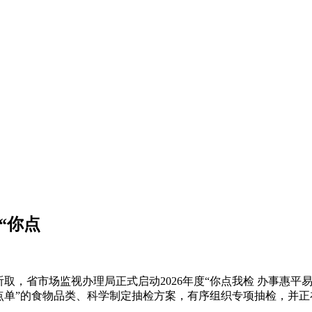
“你点
，省市场监视办理局正式启动2026年度“你点我检 办事惠平
点单”的食物品类、科学制定抽检方案，有序组织专项抽检，并